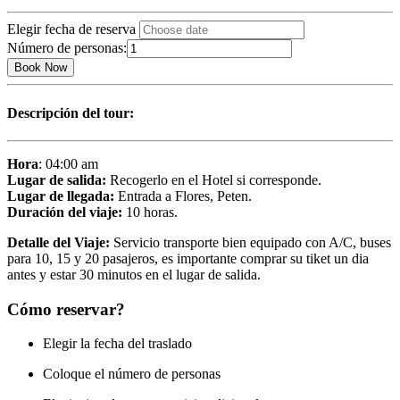
Elegir fecha de reserva
Antigua
Número de personas:
Guatemala
Book Now
a
Flores
o
Descripción del tour:
viceversa
cantidad
Hora
: 04:00 am
Lugar de salida:
Recogerlo en el Hotel si corresponde.
Lugar de llegada:
Entrada a Flores, Peten.
Duración del viaje:
10 horas.
Detalle del Viaje:
Servicio transporte bien equipado con A/C, buses
para 10, 15 y 20 pasajeros, es importante comprar su tiket un dia
antes y estar 30 minutos en el lugar de salida.
Cómo reservar?
Elegir la fecha del traslado
Coloque el número de personas